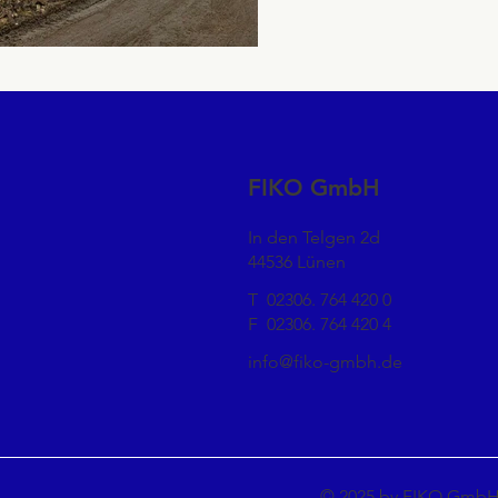
FIKO GmbH
In den Telgen 2d
44536 Lünen
T
02306. 764 420 0
F
02306. 764 420 4
info@fiko-gmbh.de
© 2025 by FIKO Gmb